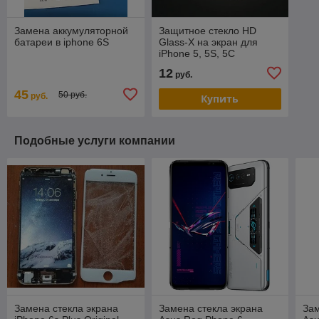
Замена аккумуляторной
Защитное стекло HD
батареи в iphone 6S
Glass-X на экран для
iPhone 5, 5S, 5C
противоударное
12
руб.
45
50 руб.
руб.
Купить
Подобные услуги компании
Замена стекла экрана
Замена стекла экрана
Зам