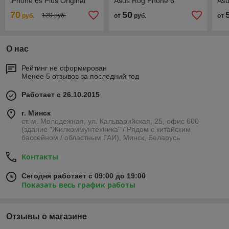
iPhone 6s Plus Original
Asus Rog Phone 6
Asu
70
50
120 руб.
руб.
от
руб.
от
О нас
Рейтинг не сформирован
Менее 5 отзывов за последний год
Работает с 26.10.2015
г. Минск
ст. м. Молодежная, ул. Кальварийская, 25, офис 600
(здание "Жилкоммунтехника" / Рядом с китайским
бассейном / областным ГАИ), Минск, Беларусь
Контакты
Сегодня работает с 09:00 до 19:00
Показать весь график работы
Отзывы о магазине