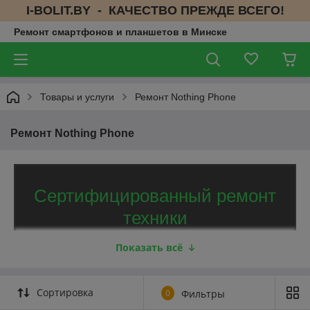
I-BOLIT.BY - КАЧЕСТВО ПРЕЖДЕ ВСЕГО!
Ремонт смартфонов и планшетов в Минске
Товары и услуги
Ремонт Nothing Phone
Ремонт Nothing Phone
Сертифицированный ремонт
техники
Nothing Phone
Показать всё
Устранение любых неполадок.
4
Сортировка
0
Фильтры
Гарантия качества на все виды ремонтных услуг от