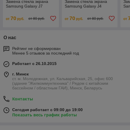
Замена стекла экрана
Замена стекла экрана
Зам
Samsung Galaxy J7
Samsung Galaxy J4
Sam
70
70
от 80 руб.
от 80 руб.
от
руб.
от
руб.
от
О нас
Рейтинг не сформирован
Менее 5 отзывов за последний год
Работает с 26.10.2015
г. Минск
ст. м. Молодежная, ул. Кальварийская, 25, офис 600
(здание "Жилкоммунтехника" / Рядом с китайским
бассейном / областным ГАИ), Минск, Беларусь
Контакты
Сегодня работает с 09:00 до 19:00
Показать весь график работы