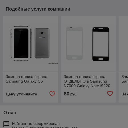
Подобные услуги компании
Замена стекла экрана
Замена стекла экрана
Зам
Samsung Galaxy C5
ОТДЕЛЬНО в Samsung
Sa
N7000 Galaxy Note i9220
80
Цену уточняйте
Це
руб.
О нас
Рейтинг не сформирован
Менее 5 отзывов за последний год