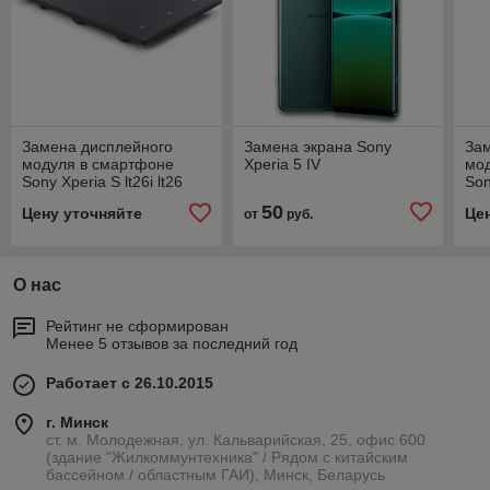
Замена дисплейного
Замена экрана Sony
За
модуля в смартфоне
Xperia 5 IV
мо
Sony Xperia S lt26i lt26
Son
S
50
Цену уточняйте
Це
от
руб.
О нас
Рейтинг не сформирован
Менее 5 отзывов за последний год
Работает с 26.10.2015
г. Минск
ст. м. Молодежная, ул. Кальварийская, 25, офис 600
(здание "Жилкоммунтехника" / Рядом с китайским
бассейном / областным ГАИ), Минск, Беларусь