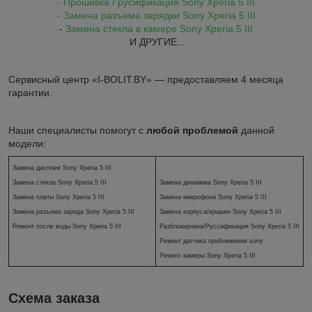
- Прошивка / русификация
Sony Xperia 5 III
- Замена разъема зарядки
Sony Xperia 5 III
-
Замена стекла в камере
Sony Xperia 5 III
И ДРУГИЕ...
Сервисный центр «I-BOLIT.BY» — предоставляем 4 месяца
гарантии.
Наши специалисты помогут с
любой проблемой
данной
модели:
Замена дисплея Sony Xperia 5 III
Замена стекла
Sony Xperia 5 III
Замена динамика
Sony Xperia 5 III
Замена платы
Sony Xperia 5 III
Замена микрофона
Sony Xperia 5 III
Замена разъема заряда Sony Xperia 5 III
Замена корпуса/крышки
Sony Xperia 5 III
Ремонт после воды Sony Xperia 5 III
Разблокировка/Руссификация
Sony Xperia 5 III
Ремонт датчика приближения sony
Ремонт камеры
Sony Xperia 5 III
Схема заказа