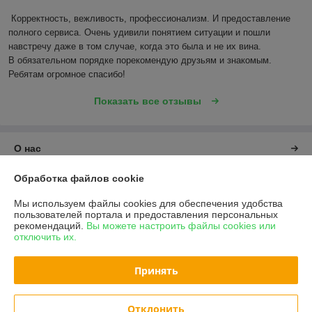
Корректность, вежливость, профессионализм. И предоставление 
полного сервиса. Очень удивили понятием ситуации и пошли 
навстречу даже в том случае, когда это была и не их вина.

В обязательном порядке порекомендую друзьям и знакомым. 
Ребятам огромное спасибо!
Показать все отзывы
О нас
Обработка файлов cookie
Контакты
Мы используем файлы cookies для обеспечения удобства
Доставка и оплата
пользователей портала и предоставления персональных
рекомендаций.
Вы можете настроить файлы cookies или
отключить их.
График работы
Принять
Полная версия сайта
Отклонить