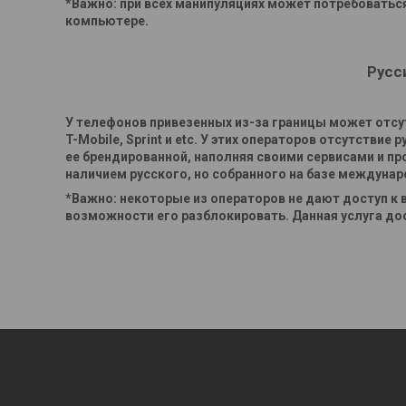
*Важно: при всех манипуляциях может потребоваться
компьютере.
Русс
У телефонов привезенных из-за границы может отсутс
T-Mobile, Sprint и etc. У этих операторов отсутстви
ее брендированной, наполняя своими сервисами и п
наличием русского, но собранного на базе междунар
*Важно: некоторые из операторов не дают доступ к 
возможности его разблокировать. Данная услуга дос