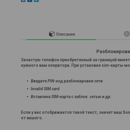
Описание
Разблокировк
Зачастую телефон приобретенный за границей имеет 
нужного вам оператора. При установке sim-карты 
Введите PIN-код разблокировки сети
Invalid SIM card
Вставлена SIM-карта с заблок. сетью и др
.
Если у вас отображается такой текст, значит ваш
Son
от вашего.