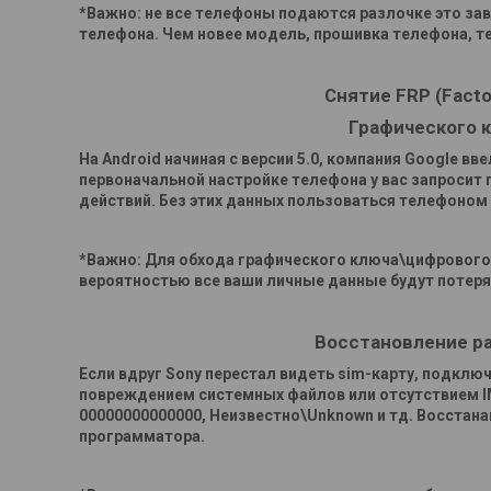
*Важно: не все телефоны подаются разлочке это зави
телефона. Чем новее модель, прошивка телефона, т
Снятие FRP (Facto
Графического 
На Android начиная с версии 5.0, компания Google вв
первоначальной настройке телефона у вас запросит 
действий. Без этих данных пользоваться телефоном
*Важно: Для обхода графического ключа\цифрового
вероятностью все ваши личные данные будут потер
Восстановление ра
Если вдруг
Sony перестал видеть sim-карту, подключ
повреждением системных файлов или отсутствием IMEI
00000000000000, Неизвестно\Unknown и тд. Восстана
программатора.