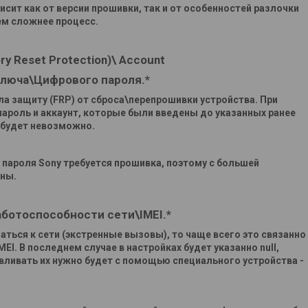
сит как от версии прошивки, так и от особенностей разлочки
ем сложнее процесс.
ry Reset Protection)\ Account
ключа\Цифрового пароля.*
ела защиту (FRP) от сброса\перепрошивки устройства. При
пароль и аккаунт, которые были введены до указанных ранее
 будет невозможно.
 пароля
Sony требуется прошивка, поэтому с большей
яны.
ботоспособности сети\IMEI.*
аться к сети (экстренные вызовы), то чаще всего это связанно
. В последнем случае в настройках будет указанно null,
вливать их нужно будет с помощью специального устройства -