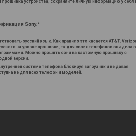
 прошивка устройства, сохраняйте личную информацию у себя 
ификация
Sony.*
твовать русский язык. Как правило это касается AT&T, Verizo
е русского на уровне прошивки, тк для своих телефонов они дела
рограммами. Можно прошить сони на кастомную прошивку с
одной версии.
внутренней системе телефона блокируя загрузчик и не давая
тупна не для всех телефон и моделей.