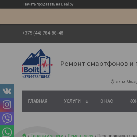
Начать продавать на Deal.by
+375 (44) 784-88-48
Ремонт смартфонов и 
ст. м. Мол
ГЛАВНАЯ
УСЛУГИ
О НАС
КО
Товары и услуги
Ремонт sony
Перепрошивка / ра