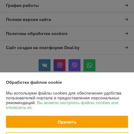
График работы
Полная версия сайта
Политика обработки cookies
Сайт создан на платформе Deal.by
Обработка файлов cookie
Информация для покупателя
Мы используем файлы cookies для обеспечения удобства
Индивидуальный предприниматель:
ИП Филипущенко Егор
пользователей портала и предоставления персональных
Викторович
рекомендаций.
Вы можете настроить файлы cookies или
ул Плеханово 56/1 кв.82
отключить их.
Регистрационный номер ЕГР: 193851220
Принять
УНП: 193851220