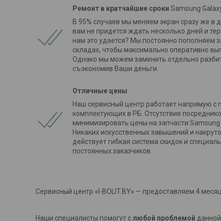
Ремонт в кратчайшие сроки
Samsung Galaxy
В 95% случаев мы меняем экран сразу же в 
вам не придется ждать несколько дней и тер
нам это удается? Мы постоянно пополняем 
складах, чтобы максимально оперативно вы
Однако мы можем заменить отдельно разбит
съэкономив Ваши деньги.
Отличные цены
Наш сервисный центр работает напрямую с
комплектующих в РБ. Отсутствие посредник
минимизировать цены на запчасти Samsung G
Никаких искусственных завышений и накруток!
действует гибкая система скидок и специал
постоянных заказчиков.
Сервисный центр «I-BOLIT.BY» — предоставляем 4 месяц
Наши специалисты помогут с
любой проблемой
данной