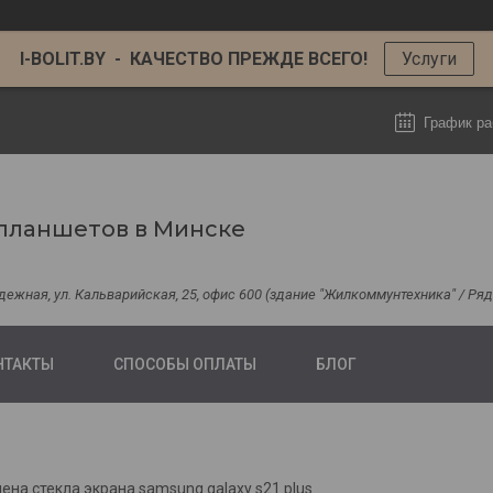
I-BOLIT.BY - КАЧЕСТВО ПРЕЖДЕ ВСЕГО!
Услуги
График ра
планшетов в Минске
одежная, ул. Кальварийская, 25, офис 600 (здание "Жилкоммунтехника" / Р
НТАКТЫ
СПОСОБЫ ОПЛАТЫ
БЛОГ
ена стекла экрана samsung galaxy s21 plus