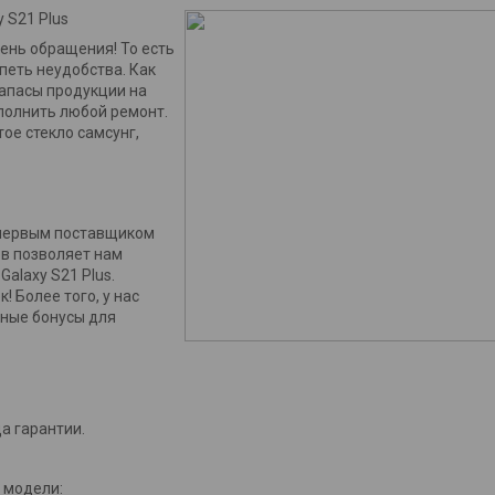
 S21 Plus
день обращения! То есть
петь неудобства. Как
запасы продукции на
полнить любой ремонт.
ое стекло самсунг,
 первым поставщиком
ов позволяет нам
alaxy S21 Plus.
 Более того, у нас
ьные бонусы для
а гарантии.
 модели: