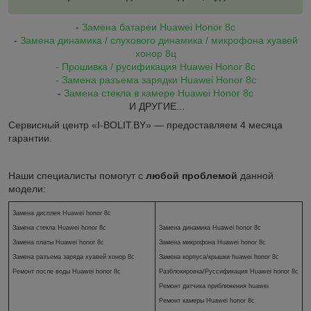
-
Замена батареи Huawei Honor 8c
-
Замена динамика / слухового динамика / микрофона хуавей
хонор 8ц
- Прошивка / русификация Huawei Honor 8c
- Замена разъема зарядки Huawei Honor 8c
-
Замена стекла в камере Huawei Honor 8c
И ДРУГИЕ...
Сервисный центр «I-BOLIT.BY» — предоставляем 4 месяца
гарантии.
Наши специалисты помогут с
любой проблемой
данной
модели:
Замена дисплея Huawei honor 8c
Замена стекла
Huawei honor
8c
Замена динамика
Huawei honor
8c
Замена платы
Huawei honor
8c
Замена микрофона
Huawei honor
8c
Замена разъема заряда хуавей хонор 8с
Замена корпуса/крышки huawei honor
8c
Ремонт после воды
Huawei honor
8c
Разблокировка/Руссификация
Huawei honor
8c
Ремонт датчика приближения huawei
Ремонт камеры
Huawei honor
8c