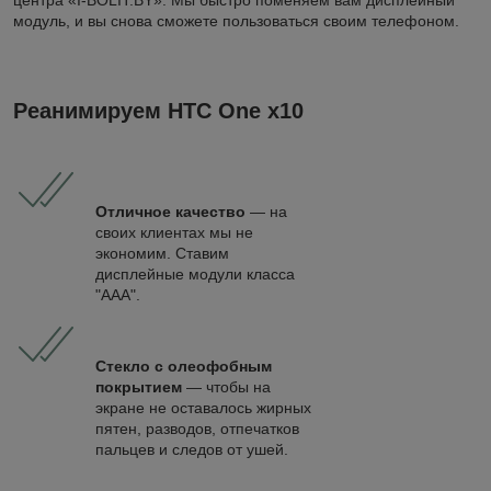
центра «I-BOLIT.BY». Мы быстро поменяем вам дисплейный
модуль, и вы снова сможете пользоваться своим телефоном.
Реанимируем HTC One x10
Отличное качество
— на
своих клиентах мы не
экономим. Ставим
дисплейные модули класса
"ААА".
Стекло с олеофобным
покрытием
— чтобы на
экране не оставалось жирных
пятен, разводов, отпечатков
пальцев и следов от ушей.