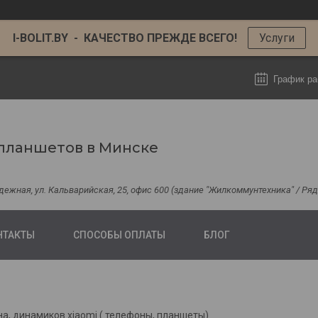
I-BOLIT.BY - КАЧЕСТВО ПРЕЖДЕ ВСЕГО!
Услуги
График ра
планшетов в Минске
одежная, ул. Кальварийская, 25, офис 600 (здание "Жилкоммунтехника" / Р
НТАКТЫ
СПОСОБЫ ОПЛАТЫ
БЛОГ
а, динамиков xiaomi ( телефоны, планшеты)