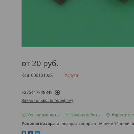
от
20
руб.
Код:
000101022
Услуга
+375447848848
Заказ только по телефону
Условия оплаты
График работы
Адрес и ко
возврат товара в течение 14 дней
п