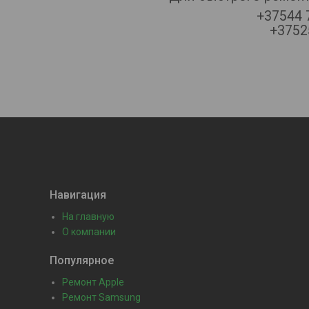
+37544 
+37525
Навигация
На главную
О компании
Популярное
Ремонт Apple
Ремонт Samsung