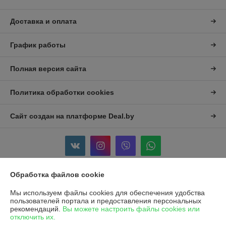
Доставка и оплата
График работы
Полная версия сайта
Политика обработки cookies
Сайт создан на платформе Deal.by
Обработка файлов cookie
Информация для покупателя
Мы используем файлы cookies для обеспечения удобства
Индивидуальный предприниматель:
ИП Филипущенко Егор
пользователей портала и предоставления персональных
Викторович
рекомендаций.
Вы можете настроить файлы cookies или
ул Плеханово 56/1 кв.82
отключить их.