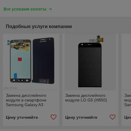
Все условия оплаты
Подобные услуги компании
Замена дисплейного
Замена дисплейного
За
модуля в смартфоне
модуля LG G5 (H850)
мо
Samsung Galaxy A3
Sam
(A300F/DS, A300FU,
G93
A300H) (оригинал)
Цену уточняйте
Цену уточняйте
Це