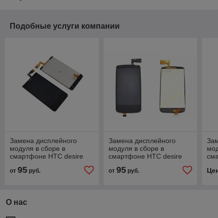
Подобные услуги компании
Замена дисплейного
Замена дисплейного
За
модуля в сборе в
модуля в сборе в
мод
смартфоне HTC desire
смартфоне HTC desire
сма
300
500
A3
95
95
Це
от
руб.
от
руб.
О нас