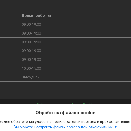
Время работы
09:00-19:00
09:00-19:00
09:00-19:00
09:00-19:00
09:00-19:00
10:00-15:00
Выходной
Сайт создан на платформе Deal.by
Политика обработки файлов cookies
Обработка файлов cookie
ple, Xiaomi, Huawei, OnePlus, Samsung, Pixel, Realme, Redmi, Vivo в Минске |
По
Select Language
▼
s для обеспечения удобства пользователей портала и предоставления
Вы можете настроить файлы cookies или отключить их.