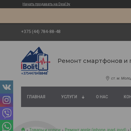
Начать продавать на Deal.by
+375 (44) 784-88-48
Ремонт смартфонов и 
ст. м. Мол
ГЛАВНАЯ
УСЛУГИ
О НАС
КО
Товары и услуги
Ремонт apple (iphone, ipad, ipod)