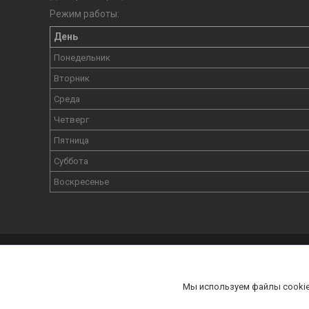
Режим работы:
День
Понедельник
Вторник
Среда
Четверг
Пятница
Суббота
Воскресенье
I-BOLIT.BY - Ремонт Ap
Мы используем файлы cookie