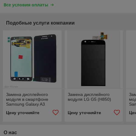
Все условия оплаты
Подобные услуги компании
Замена дисплейного
Замена дисплейного
За
модуля в смартфоне
модуля LG G5 (H850)
мо
Samsung Galaxy A3
Sam
(A300F/DS, A300FU,
G93
Цену уточняйте
Цену уточняйте
Це
A300H) (оригинал)
О нас