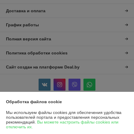
Доставка и оплата
График работы
Полная версия сайта
Политика обработки cookies
Сайт создан на платформе Deal.by
Обработка файлов cookie
Информация для покупателя
Мы используем файлы cookies для обеспечения удобства
Индивидуальный предприниматель:
ИП Филипущенко Егор
пользователей портала и предоставления персональных
Викторович
рекомендаций.
Вы можете настроить файлы cookies или
ул Плеханово 56/1 кв.82
отключить их.