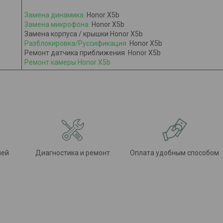
Замена динамика
Honor X5b
Замена микрофона
Honor X5b
Замена корпуса / крышки Honor X5b
Разблокировка/Руссификация
Honor X5b
Ремонт датчика приближения Honor X5b​
Ремонт камеры Honor X5b
лей
Диагностика и ремонт
Оплата удобным способом