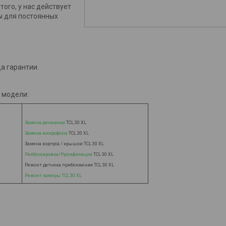
того, у нас действует
ы для постоянных
а гарантии.
 модели:
Замена динамика
TCL 30 XL
Замена микрофона
TCL 30 XL
Замена корпуса / крышки
TCL 30 XL
Разблокировка/Руссификация
TCL 30 XL
Ремонт датчика приближения
TCL 30 XL
Ремонт камеры
TCL 30 XL