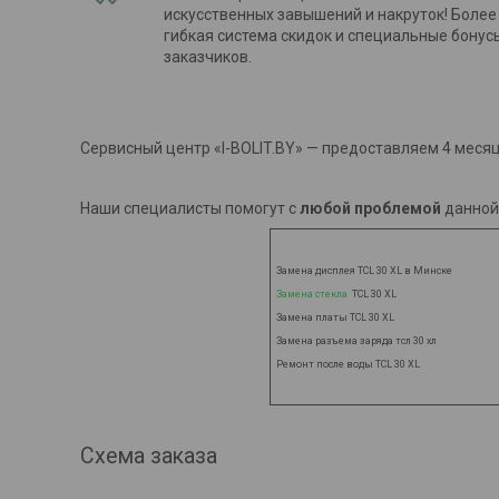
искусственных завышений и накруток! Более 
гибкая система скидок и специальные бонус
заказчиков.
Сервисный центр «I-BOLIT.BY» — предоставляем 4 месяц
Наши специалисты помогут с
любой проблемой
данной
Замена дисплея TCL 30 XL в Минске
Замена стекла
TCL 30 XL
Замена платы
TCL 30 XL
Замена разъема заряда тсл 30 хл
Ремонт после воды
TCL 30 XL
Схема заказа