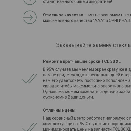
станет намного чище и аккуратнее!
Отменное качество
— мы не экономим на св
максимального качества "ААА" и ОРИГИНАЛ.
Заказывайте замену стекла
Ремонт в кратчайшие сроки
TCL 30 XL
В 95% случаев мы меняем экран сразу же в 
вам не придется ждать несколько дней и тер
нам это удается? Мы постоянно пополняем 
складах, чтобы максимально оперативно вы
Однако мы можем заменить отдельно разбит
съэкономив Ваши деньги.
Отличные цены
Наш сервисный центр работает напрямую с
комплектующих в РБ. Отсутствие посредник
минимизировать цены на запчасти TCL 30 XL