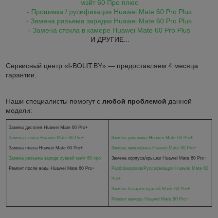
мэйт 60 Про плюс
- Прошивка / русификация Huawei Mate 60 Pro Plus
- Замена разъема зарядки Huawei Mate 60 Pro Plus
-
Замена стекла в камере Huawei Mate 60 Pro Plus
И ДРУГИЕ...
Сервисный центр «I-BOLIT.BY» — предоставляем 4 месяца
гарантии.
Наши специалисты помогут с
любой проблемой
данной
модели:
Замена дисплея Huawei Mate 60 Pro+
Замена стекла
Huawei Mate 60 Pro+
Замена динамика
Huawei Mate 60 Pro+
Замена платы
Huawei Mate 60 Pro+
Замена микрофона
Huawei Mate 60 Pro+
Замена разъема заряда хуавей мэйт 60 про+
Замена корпуса/крышки
Huawei Mate 60 Pro+
Ремонт после воды
Huawei Mate 60 Pro+
Разблокировка/Руссификация
Huawei Mate 60
Pro+
Замена батареи хуавей Мэйт 60 Pro+
Ремонт камеры
Huawei Mate 60 Pro+