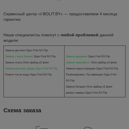
Сервисный центр «I-BOLIT.BY» — предоставляем 4 месяца
гарантии.
Наши специалисты помогут с
любой проблемой
данной
модели:
Замена дисплея Oppo Find N3 Flip
Замена стекла
Huawei
Oppo Find N3 Flip
Замена динамика
Oppo Find N3 Flip
Замена платы Оппо файнд н3 флип
Замена микрофона
Оппо файнд н3 флип
Замена разъема заряда Oppo Find N3 Flip
Замена корпуса/крышки
Oppo Find N3 Flip
Ремонт после воды
Oppo Find N3 Flip
Разблокировка / Русификация Oppo Find
N3 Flip
Замена батареи Оппо файнд н3 флип
ремонт камеры Oppo Find N3 Flip
Схема заказа