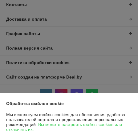
Контакты
Доставка и оплата
График работы
Полная версия сайта
Политика обработки cookies
Сайт создан на платформе Deal.by
Обработка файлов cookie
Мы используем файлы cookies для обеспечения удобства
Информация для покупателя
пользователей портала и предоставления персональных
рекомендаций.
Вы можете настроить файлы cookies или
Индивидуальный предприниматель:
ИП Филипущенко Егор
отключить их.
Викторович
ул Плеханово 56/1 кв.82