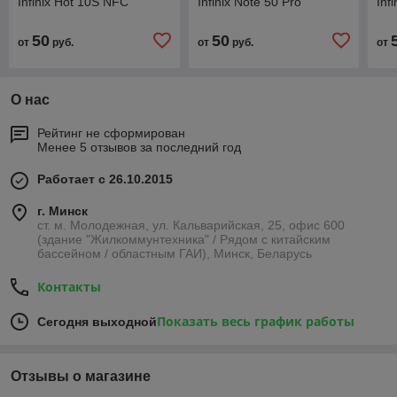
Infinix Hot 10S NFC
Infinix Note 50 Pro
Inf
50
50
от
руб.
от
руб.
от
О нас
Рейтинг не сформирован
Менее 5 отзывов за последний год
Работает с 26.10.2015
г. Минск
ст. м. Молодежная, ул. Кальварийская, 25, офис 600
(здание "Жилкоммунтехника" / Рядом с китайским
бассейном / областным ГАИ), Минск, Беларусь
Контакты
Показать весь график работы
Сегодня выходной
Отзывы о магазине