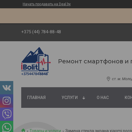
Начать продавать на Deal.by
+375 (44) 784-88-48
Ремонт смартфонов и 
ст. м. Мол
ГЛАВНАЯ
УСЛУГИ
О НАС
КО
Товары и услуги
Замена стекла экрана xiaomi poco 