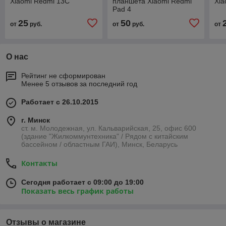
Xiaomi Redmi 13C
планшета Xiaomi Redmi
Xia
Pad 4
25
50
от
руб.
от
руб.
от
О нас
Рейтинг не сформирован
Менее 5 отзывов за последний год
Работает с 26.10.2015
г. Минск
ст. м. Молодежная, ул. Кальварийская, 25, офис 600
(здание "Жилкоммунтехника" / Рядом с китайским
бассейном / областным ГАИ), Минск, Беларусь
Контакты
Сегодня работает с 09:00 до 19:00
Показать весь график работы
Отзывы о магазине