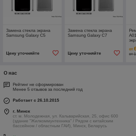
Замена стекла экрана
Замена стекла экрана
Ре
Samsung Galaxy C5
Samsung Galaxy C7
A01
экр
от
Цену уточняйте
Цену уточняйте
от 
О нас
Рейтинг не сформирован
Менее 5 отзывов за последний год
Работает с 26.10.2015
г. Минск
ст. м. Молодежная, ул. Кальварийская, 25, офис 600
(здание "Жилкоммунтехника" / Рядом с китайским
бассейном / областным ГАИ), Минск, Беларусь