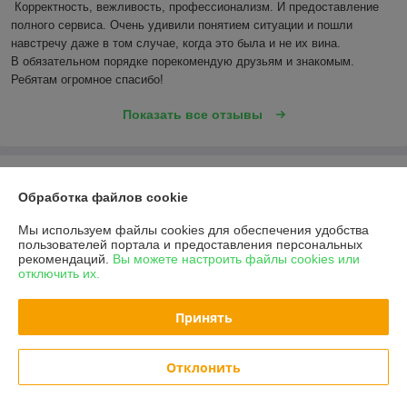
Корректность, вежливость, профессионализм. И предоставление 
полного сервиса. Очень удивили понятием ситуации и пошли 
навстречу даже в том случае, когда это была и не их вина.

В обязательном порядке порекомендую друзьям и знакомым. 
Ребятам огромное спасибо!
Показать все отзывы
О нас
Обработка файлов cookie
Контакты
Мы используем файлы cookies для обеспечения удобства
пользователей портала и предоставления персональных
рекомендаций.
Вы можете настроить файлы cookies или
Доставка и оплата
отключить их.
График работы
Принять
Полная версия сайта
Отклонить
Политика обработки cookies