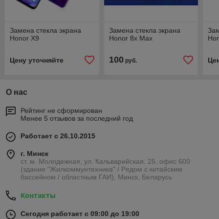
Замена стекла экрана
Замена стекла экрана
Зам
Honor X9
Honor 8x Max
Hon
100
Цену уточняйте
Це
руб.
О нас
Рейтинг не сформирован
Менее 5 отзывов за последний год
Работает с 26.10.2015
г. Минск
ст. м. Молодежная, ул. Кальварийская, 25, офис 600
(здание "Жилкоммунтехника" / Рядом с китайским
бассейном / областным ГАИ), Минск, Беларусь
Контакты
Сегодня работает с 09:00 до 19:00