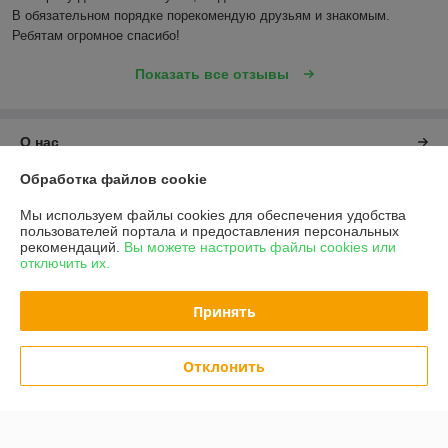
В обязательном порядке порекомендую друзьям и знакомым. 
Ребятам огромное спасибо!
Показать все отзывы
О нас
Обработка файлов cookie
Контакты
Мы используем файлы cookies для обеспечения удобства
пользователей портала и предоставления персональных
Доставка и оплата
рекомендаций.
Вы можете настроить файлы cookies или
отключить их.
График работы
Принять
Полная версия сайта
Отклонить
Политика обработки cookies
Сайт создан на платформе Deal.by