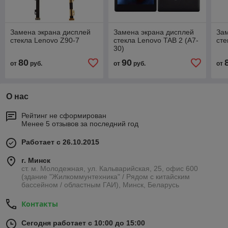
Замена экрана дисплей
Замена экрана дисплей
Зам
стекла Lenovo Z90-7
стекла Lenovo TAB 2 (A7-
сте
30)
80
90
от
руб.
от
руб.
от
О нас
Рейтинг не сформирован
Менее 5 отзывов за последний год
Работает с 26.10.2015
г. Минск
ст. м. Молодежная, ул. Кальварийская, 25, офис 600
(здание "Жилкоммунтехника" / Рядом с китайским
бассейном / областным ГАИ), Минск, Беларусь
Контакты
Сегодня работает с 10:00 до 15:00