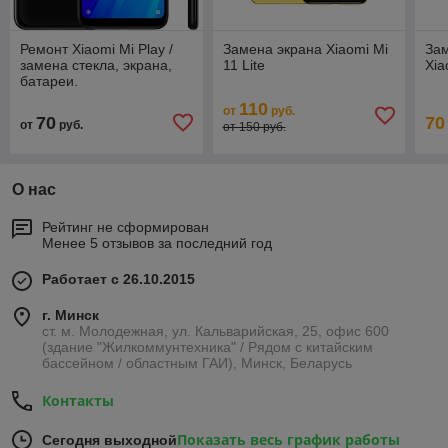
Ремонт Xiaomi Mi Play /
Замена экрана Xiaomi Mi
Зам
замена стекла, экрана,
11 Lite
Xia
батареи.
110
от
руб.
70
70
от
руб.
от 150 руб.
О нас
Рейтинг не сформирован
Менее 5 отзывов за последний год
Работает с 26.10.2015
г. Минск
ст. м. Молодежная, ул. Кальварийская, 25, офис 600
(здание "Жилкоммунтехника" / Рядом с китайским
бассейном / областным ГАИ), Минск, Беларусь
Контакты
Показать весь график работы
Сегодня выходной