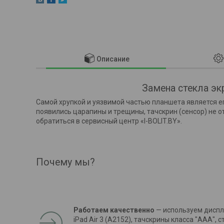
Описание
Замена стекла экр
Самой хрупкой и уязвимой частью планшета является его
появились царапины и трещины, тачскрин (сенсор) не 
обратиться в сервисный центр «I-BOLIT.BY».
Почему мы?
Работаем качественно
— используем диспл
iPad Air 3 (A2152), тачскрины класса "ААА", с