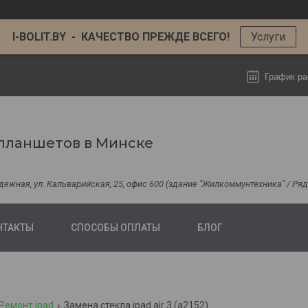
I-BOLIT.BY - КАЧЕСТВО ПРЕЖДЕ ВСЕГО!
Услуги
График ра
планшетов в Минске
одежная, ул. Кальварийская, 25, офис 600 (здание "Жилкоммунтехника" / Р
НТАКТЫ
СПОСОБЫ ОПЛАТЫ
БЛОГ
Ремонт ipad
Замена стекла ipad air 3 (a2152)