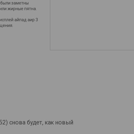
 были заметны
 или жирные пятна.
исплей айпад аир 3
ащения.
152) снова будет, как новый