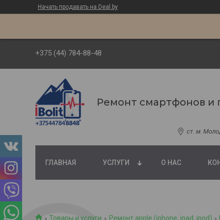
Начать продавать на Deal.by
+375 (44) 784-88-48
Ремонт смартфонов и 
ст. м. Мол
ГЛАВНАЯ
УСЛУГИ
О НАС
КО
Товары и услуги
Ремонт apple (iphone, ipad, ipod)