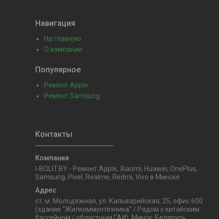
Навигация
На главную
О компании
Популярное
Ремонт Apple
Ремонт Samsung
I-BOLIT.BY - Ремонт Apple, Xiaomi, Huawei, OnePlus,
Samsung, Pixel, Realme, Redmi, Vivo в Минске
ст. м. Молодежная, ул. Кальварийская, 25, офис 600
(здание "Жилкоммунтехника" / Рядом с китайским
бассейном / областным ГАИ), Минск, Беларусь