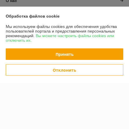
О нас
Контакты
Обработка файлов cookie
Мы используем файлы cookies для обеспечения удобства
Доставка и оплата
пользователей портала и предоставления персональных
рекомендаций.
Вы можете настроить файлы cookies или
отключить их.
График работы
Принять
Полная версия сайта
Политика обработки cookies
Отклонить
Сайт создан на платформе Deal.by
Информация для покупателя