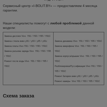
Сервисный центр «I-BOLIT.BY» — предоставляем 4 месяца
гарантии.
Наши специалисты помогут с
любой проблемой
данной
модели:
Замена дисплея Vivo Y91 / Y93 / Y95 / Y91C
Замена стекла
виво y91 / у93 / у95 / у91с
Замена динамика
Vivo Y91 / Y93 / Y95 / Y91C
Замена платы Vivo Y91 / Y93 / Y95 / Y91C
Замена микрофона
Vivo Y91 / Y93 / Y95 /
Замена разъема заряда Vivo Y91 / Y93 / Y95
Y91C
/ Y91C
Замена корпуса/крышки Vivo Y91 / Y93 / Y95 /
Ремонт после воды
Vivo Y91 / Y93 / Y95 /
Y91C
Y91C
Разблокировка/Руссификация
Vivo Y91 / Y93 /
Y95 / Y91C
Ремонт батареи виво
y91 / у93 / у95 / у91с
Ремонт камеры Vivo Y91 / Y93 / Y95 / Y91C
Схема заказа