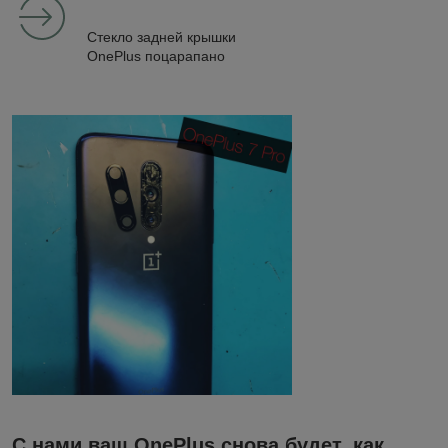
Стекло задней крышки
OnePlus поцарапано
С нами ваш OnePlus снова будет, как