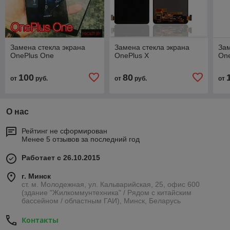
Замена стекла экрана
Замена стекла экрана
Зам
OnePlus One
OnePlus X
One
100
80
от
руб.
от
руб.
от
О нас
Рейтинг не сформирован
Менее 5 отзывов за последний год
Работает с 26.10.2015
г. Минск
ст. м. Молодежная, ул. Кальварийская, 25, офис 600
(здание "Жилкоммунтехника" / Рядом с китайским
бассейном / областным ГАИ), Минск, Беларусь
Контакты