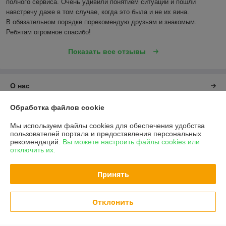
полного сервиса. Очень удивили понятием ситуации и пошли 
навстречу даже в том случае, когда это была и не их вина.

В обязательном порядке порекомендую друзьям и знакомым. 
Ребятам огромное спасибо!
Показать все отзывы
О нас
Обработка файлов cookie
Контакты
Мы используем файлы cookies для обеспечения удобства
Доставка и оплата
пользователей портала и предоставления персональных
рекомендаций.
Вы можете настроить файлы cookies или
отключить их.
График работы
Принять
Полная версия сайта
Отклонить
Политика обработки cookies